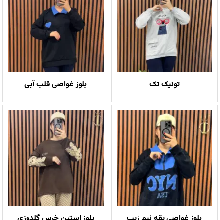
تونیک تک
بلوز غواصی قلب آبی
بلوز غواصی یقه نیم زیپ
بلوز استین خرس گلدوزی